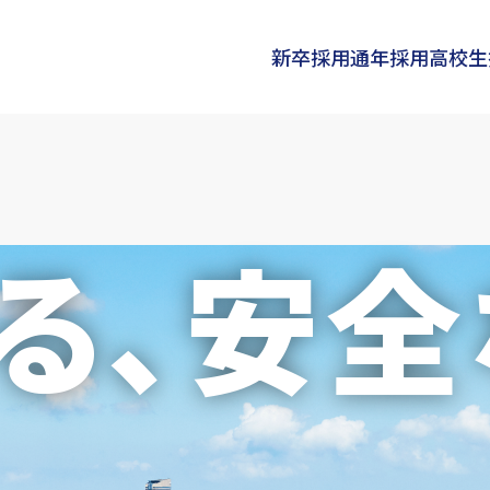
新卒採用
通年採用
高校生
る､
安全