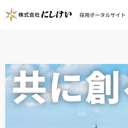
共
に
創