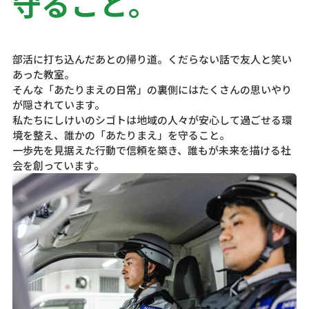
守ること｡
先輩社員の日常や
リアルな声を発信中！
部活に打ち込んだあとの帰り道。くだらない話で友人と笑い
あった教室。
そんな「あたりまえの日常」の裏側にはたくさんの思いやり
トップページ
が隠されています。
私たちにしけいのシゴトは地域の人々が安心して過ごせる環
境を整え、誰かの「あたりまえ」を守ること。
募集職種
一歩先を見据えた行動で信頼を築き、誰もが未来を描ける社
会を創っています。
空港保安検査員
指令センター員
現金輸送警備員
セキュリティエンジニア
教えて！先輩たち