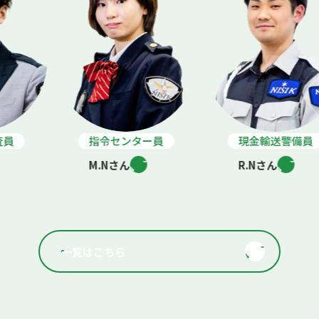
指令センター員
現金輸送警備員
M.Nさん
R.Nさん
一覧はこちら