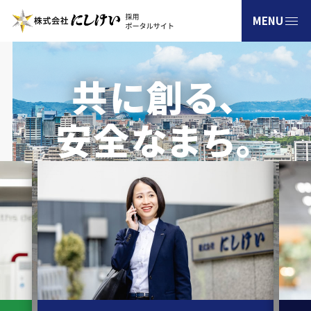
共
に
創る､
新卒採用
安全なまち｡
通年採用
高校生採用
障がい者採用
お問い合わせ
企業情報