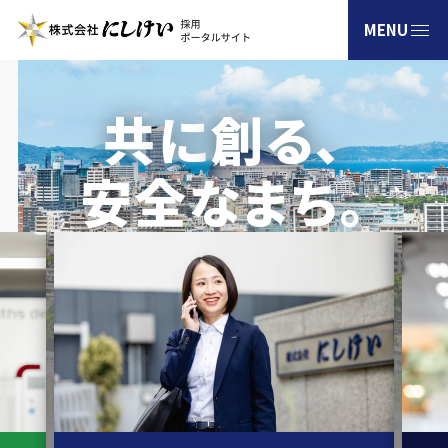
共
に
創る､
新卒採用
安全なまち｡
通年採用
高校生採用
障がい者採用
お問い合わせ
企業情報