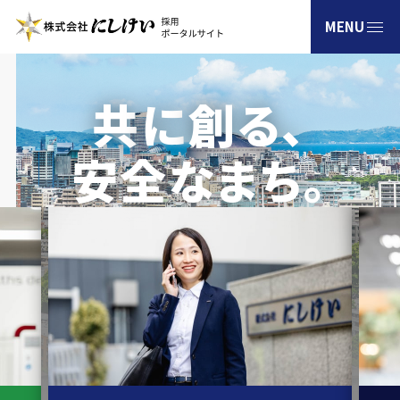
共
に
創る､
新卒採用
安全なまち｡
通年採用
高校生採用
障がい者採用
お問い合わせ
企業情報