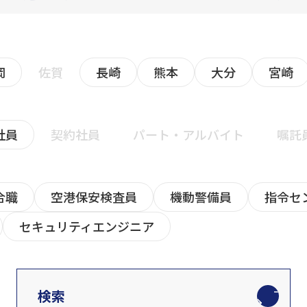
岡
佐賀
長崎
熊本
大分
宮崎
社員
契約社員
パート・アルバイト
嘱託
合職
空港保安検査員
機動警備員
指令セ
セキュリティエンジニア
検索