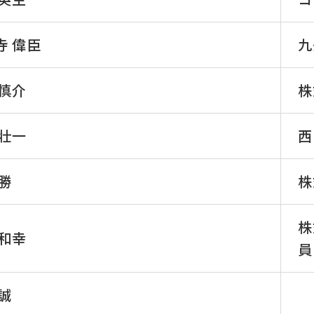
寺 偉臣
九
 慎介
株
 壮一
西
 勝
株
株
 和幸
員
 誠