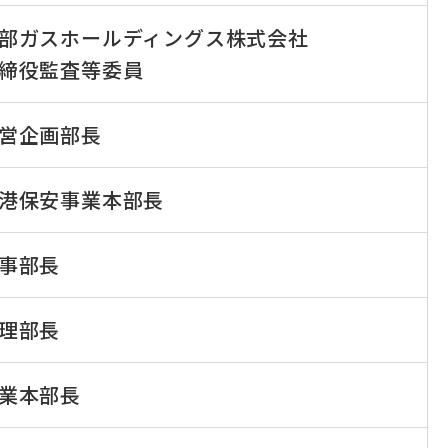
部ガスホールディングス株式会社
締役監査等委員
営企画部長
港保安事業本部長
事部長
理部長
業本部長