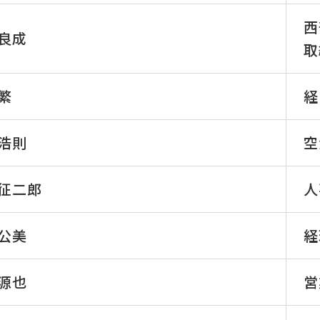
西
 良成
取
 繁
経
 浩則
空
 征二郎
人
 公美
経
 源也
営