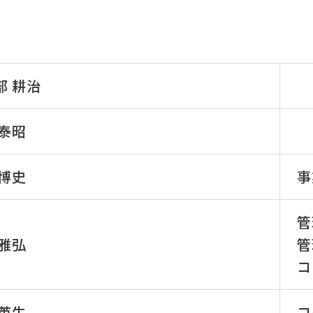
部 耕治
 泰昭
 博史
事
管
 雅弘
管
コ
 英生
コ