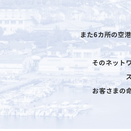
また6カ所の空
そのネット
お客さまの